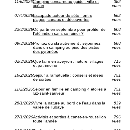
11/5/2026
Camping concarneau guide : ville et
382
océan
vues
07/4/2026
Escapade autour de sète : entre
552
plages, canaux et découvertes
vues
22/3/2026
Où partir en septembre pour profiter de
608
l'été indien sans se ruiner ?
vues
09/3/2026
Profitez du ski autrement : séjournez
688
dans un camping au pied des pistes
vues
des pyrénées
02/3/2026
Que faire en aveyron : nature, villages
715
et patrimoine
vues
16/2/2026
Séjour à ramatuelle : conseils et idées
751
de sorties
vues
11/2/2026
Séjour en famille en camping 4 étoiles à
751
luz-saint-sauveur
vues
28/1/2026
Vivre la nature au bord de l’eau dans la
839
vallée de l’ubaye
vues
27/1/2026
Activités et sorties à canet-en-roussillon
796
toute l’année
vues