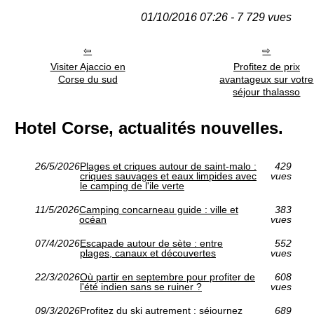
01/10/2016 07:26 - 7 729 vues
Visiter Ajaccio en
Profitez de prix
Corse du sud
avantageux sur votre
séjour thalasso
Hotel Corse, actualités nouvelles.
26/5/2026
Plages et criques autour de saint-malo :
429
criques sauvages et eaux limpides avec
vues
le camping de l'ile verte
11/5/2026
Camping concarneau guide : ville et
383
océan
vues
07/4/2026
Escapade autour de sète : entre
552
plages, canaux et découvertes
vues
22/3/2026
Où partir en septembre pour profiter de
608
l'été indien sans se ruiner ?
vues
09/3/2026
Profitez du ski autrement : séjournez
689