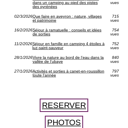
dans un camping au pied des pistes
vues
des pyrénées
02/3/2026
Que faire en aveyron : nature, villages
715
et patrimoine
vues
16/2/2026
Séjour à ramatuelle : conseils et idées
754
de sorties
vues
11/2/2026
Séjour en famille en camping 4 étoiles à
752
luz-saint-sauveur
vues
28/1/2026
Vivre la nature au bord de l’eau dans la
840
vallée de l’ubaye
vues
27/1/2026
Activités et sorties à canet-en-roussillon
797
toute l’année
vues
RESERVER
PHOTOS