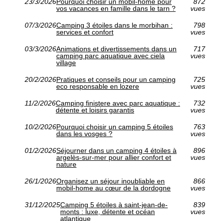
23/3/2026
Pourquoi choisir un mobil-home pour
872
vos vacances en famille dans le tarn ?
vues
07/3/2026
Camping 3 étoiles dans le morbihan :
798
services et confort
vues
03/3/2026
Animations et divertissements dans un
717
camping parc aquatique avec ciela
vues
village
20/2/2026
Pratiques et conseils pour un camping
725
eco responsable en lozere
vues
11/2/2026
Camping finistere avec parc aquatique :
732
détente et loisirs garantis
vues
10/2/2026
Pourquoi choisir un camping 5 étoiles
763
dans les vosges ?
vues
01/2/2026
Séjourner dans un camping 4 étoiles à
896
argelès-sur-mer pour allier confort et
vues
nature
26/1/2026
Organisez un séjour inoubliable en
866
mobil-home au cœur de la dordogne
vues
31/12/2025
Camping 5 étoiles à saint-jean-de-
839
monts : luxe, détente et océan
vues
atlantique