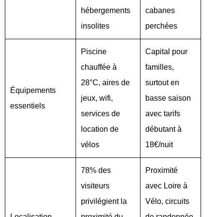
hébergements
cabanes
insolites
perchées
Piscine
Capital pour
chauffée à
familles,
28°C, aires de
surtout en
Équipements
jeux, wifi,
basse saison
essentiels
services de
avec tarifs
location de
débutant à
vélos
18€/nuit
78% des
Proximité
visiteurs
avec Loire à
privilégient la
Vélo, circuits
Localisation
proximité du
de randonnée,