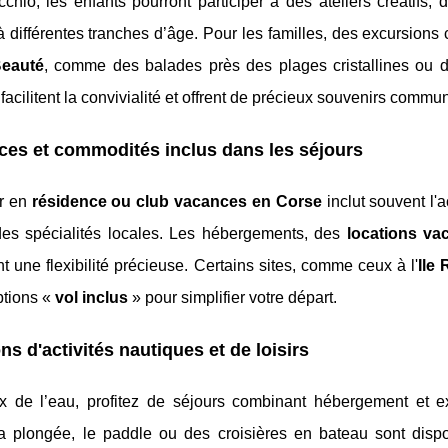
chio, les enfants pourront participer à des ateliers créatifs,
 différentes tranches d’âge. Pour les familles, des excursions c
Beauté
, comme des balades près des plages cristallines ou de
 facilitent la convivialité et offrent de précieux souvenirs commu
ces et commodités inclus dans les séjours
r en
résidence ou club vacances en Corse
inclut souvent l'a
des spécialités locales. Les hébergements, des
locations va
t une flexibilité précieuse. Certains sites, comme ceux à l'
Ile
ptions «
vol inclus
» pour simplifier votre départ.
ns d'activités nautiques et de loisirs
 de l’eau, profitez de séjours combinant hébergement et exp
 plongée, le paddle ou des croisières en bateau sont disp