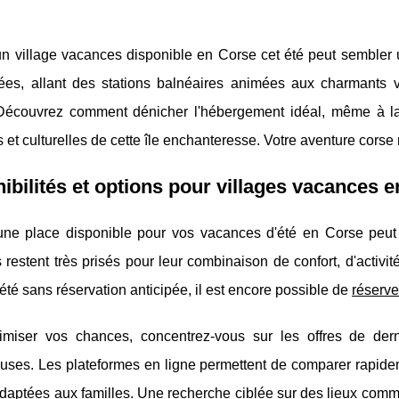
n village vacances disponible en Corse cet été peut sembler un 
iées, allant des stations balnéaires animées aux charmants v
Découvrez comment dénicher l'hébergement idéal, même à la d
s et culturelles de cette île enchanteresse. Votre aventure corse
ibilités et options pour villages vacances 
une place disponible pour vos vacances d'été en Corse peut ê
 restent très prisés pour leur combinaison de
confort, d'activi
t été sans réservation anticipée, il est encore possible de
réserve
imiser vos chances, concentrez-vous sur les offres de dern
ses. Les plateformes en ligne permettent de comparer rapideme
daptées aux familles. Une recherche ciblée sur des lieux comm