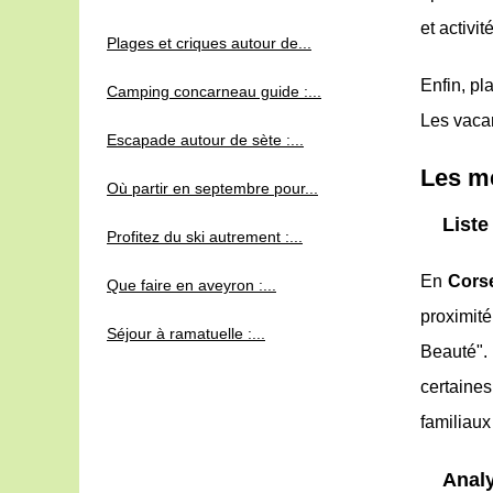
et activi
Plages et criques autour de...
Enfin, pl
Camping concarneau guide :...
Les vaca
Escapade autour de sète :...
Les me
Où partir en septembre pour...
List
Profitez du ski autrement :...
En
Cors
Que faire en aveyron :...
proximité
Séjour à ramatuelle :...
Beauté".
certaine
familiaux
Analy