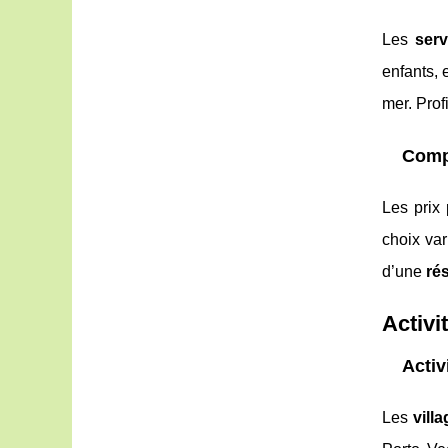
Les
serv
enfants, 
mer. Prof
Compa
Les prix
choix var
d’une
ré
Activi
Activ
Les
vill