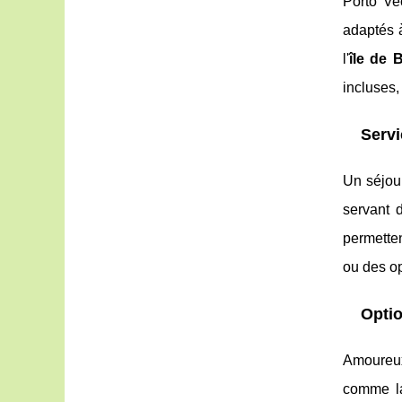
Porto Vec
adaptés à
l'
île de 
incluses,
Servi
Un séjou
servant 
permetten
ou des o
Optio
Amoureux
comme la