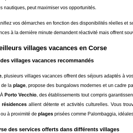
tés nautiques, peut maximiser vos opportunités.
anifiez vos démarches en fonction des disponibilités réelles et s
nces à la dernière minute demandent réactivité mais offrent s
illeurs villages vacances en Corse
e des villages vacances recommandés
e
, plusieurs villages vacances offrent des séjours adaptés à vo
 de la
plage
, propose des bungalows modernes et un cadre parfa
 À
Porto Vecchio
, des établissements tout compris garantisse
s
résidences
allient détente et activités culturelles. Vous tro
 ou à proximité de
plages
prisées comme Palombaggia, idéales p
se des services offerts dans différents villages