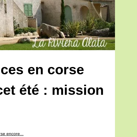
nces en corse
et été : mission
se encore...