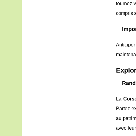
tournez-
compris s
Impor
Anticiper
maintenan
Explor
Rando
La
Cors
Partez ex
au patri
avec leu