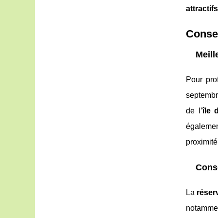
attractifs
Consei
Meill
Pour pro
septembr
de l’
île 
égalemen
proximit
Conse
La
réser
notammen