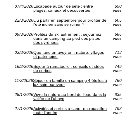
07/4/2026
Escapade autour de sète : entre
550
plages, canaux et découvertes
vues
22/3/2026
Où partir en septembre pour profiter de
605
l'été indien sans se ruiner ?
vues
09/3/2026
Profitez du ski autrement : séjournez
686
dans un camping au pied des pistes
vues
des pyrénées
02/3/2026
Que faire en aveyron : nature, villages
713
et patrimoine
vues
16/2/2026
Séjour à ramatuelle : conseils et idées
749
de sorties
vues
11/2/2026
Séjour en famille en camping 4 étoiles à
750
luz-saint-sauveur
vues
28/1/2026
Vivre la nature au bord de l’eau dans la
835
vallée de l’ubaye
vues
27/1/2026
Activités et sorties à canet-en-roussillon
793
toute l’année
vues