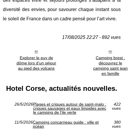
des espaces vivre et séjours prolongés s’adaptent à la
diversité des envies, pour savourer chaque instant sous
le soleil de France dans un cadre pensé pour l’art vivre.
17/08/2025 22:27 - 892 vues
Explorer le puy de
Camping brest :
dôme lors d’un séjour
découvrez le
au pied des volcans
camping saint jean
en famille
Hotel Corse, actualités nouvelles.
26/5/2026
Plages et criques autour de saint-malo :
422
criques sauvages et eaux limpides avec
vues
le camping de l'ile verte
11/5/2026
Camping concarneau guide : ville et
380
océan
vues