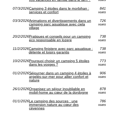
07/3/2026
Camping 3 étoiles dans le morbihan :
841
services et confort
vues
03/3/2026
Animations et divertissements dans un
726
camping parc aquatique avec ciela
vues
village
20/2/2026
Pratiques et conseils pour un camping
738
eco responsable en lozere
vues
11/2/2026
Camping finistere avec parc aquatique :
738
détente et loisirs garantis
vues
10/2/2026
Pourquoi choisir un camping 5 étoiles
773
dans les vosges ?
vues
01/2/2026
Séjourner dans un camping 4 étoiles à
906
argelès-sur-mer pour allier confort et
vues
nature
26/1/2026
Organisez un séjour inoubliable en
878
mobil-home au cœur de la dordogne
vues
01/1/2026
Le camping des sources : une
786
immersion nature au cœur des
vues
cévennes